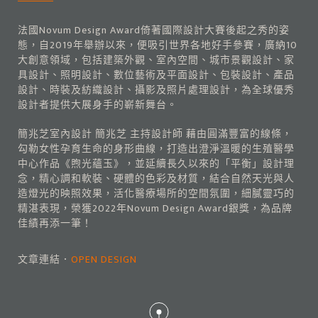
法國Novum Design Award倚著國際設計大賽後起之秀的姿
態，自2019年舉辦以來，便吸引世界各地好手參賽，廣納10
大創意領域，包括建築外觀、室內空間、城市景觀設計、家
具設計、照明設計、數位藝術及平面設計、包裝設計、產品
設計、時裝及紡織設計、攝影及照片處理設計，為全球優秀
設計者提供大展身手的嶄新舞台。
簡兆芝室內設計 簡兆芝 主持設計師 藉由圓滿豐富的線條，
勾勒女性孕育生命的身形曲線，打造出澄淨溫暖的生殖醫學
中心作品《煦光蘊玉》，並延續長久以來的「平衡」設計理
念，精心調和軟裝、硬體的色彩及材質，結合自然天光與人
造燈光的映照效果，活化醫療場所的空間氛圍，細膩靈巧的
精湛表現，榮獲2022年Novum Design Award銀獎，為品牌
佳績再添一筆！
文章連結．
OPEN DESIGN