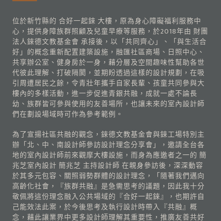
位於新竹縣的 合好一起錸 大樓，原為身心障礙福利服務中
心，提供身障族群照顧及兒童早療等服務，於2018年由 財團
法人錸德文教基金會 承接後，以「共同齊心」、「與生活合
好」的概念重新配置建築設施，融匯社區商場、日照中心、
共享辦公室、健身房於一身，藉分層及空間趣味性幫助各世
代彼此理解、打破隔閡，並期盼透過這樣的設計規劃，在吸
引周遭居民之餘，令青壯年攜手自家長輩、孩童共同參與大
樓內的多樣活動，進一步促進青銀共融，成就一處不論長
幼、族群皆可參與使用的友善場所，也讓未來的室內設計師
們在劃設場域時可作為參考範例。
為了宣揚社區共融的觀念，錸德文教基金會與錸工場特別主
辦「北、中、南設計師參訪設計理念分享會」，邀請全台各
地的室內設計師前來觀摩大樓設施，而身為應邀者之一的 簡
兆芝室內設計 簡兆芝 主持設計師 在親身參訪後，深深動容
於其多元包容、關照弱勢群體的設計理念，「隨著我們邁向
高齡化社會，『族群共融』是急需思考的議題，因此我十分
敬佩將這份理念融入公共場域的『合好一起錸』，也期許自
己能效法此案，於今後思考及執行設計時帶入『共融』概
念，藉此讓業界中更多設計師理解其重要性，推廣友善共好