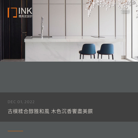
DEC 01, 2022
古樸糅合醇雅和風 木色沉香饗盡美饌