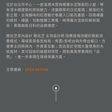
位於台北市中心，一座溫潤木質與樸實水泥築起的小屋，帶
有清水模建築的原始魅力，流露醇厚的日式風情；錯落的光
影之間，台灣韻味的紅燈籠於餐廳入口點亮畫面，四周裸露
的樑柱、磚牆，勾勒粗獷工業風，映現複合混搭的嶄新面
目，寄寓創新日料的品牌理想。
簡兆芝室內設計 簡兆芝 主持設計師 因應疫情改變的餐飲消
費模式，場域善用長型格局，佈置L型吧台與外帶出餐口，方
便業主同時與內、外賓客互動；而店家於空間大量使用的木
紋板材，其可回收的綠建材特性，將和風美學重視的「自
然」，進一步表現在環境保護方面。
文章連結．
OPEN DESIGN