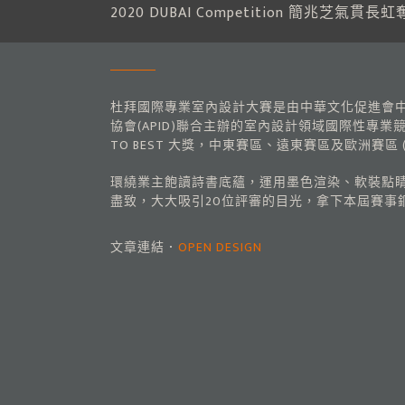
2020 DUBAI Competition 簡兆芝氣貫
杜拜國際專業室內設計大賽是由中華文化促進會中東代表機構（Chin
協會(APID)聯合主辦的室內設計領域國際性專
TO BEST 大獎，中東賽區、遠東賽區及歐洲賽區
環繞業主飽讀詩書底蘊，運用墨色渲染、軟裝點睛
盡致，大大吸引20位評審的目光，拿下本屆賽事
文章連結．
OPEN DESIGN