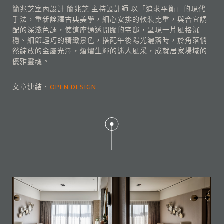
簡兆芝室內設計 簡兆芝 主持設計師 以「追求平衡」的現代
手法，重新詮釋古典美學，細心安排的軟裝比重，與合宜調
配的深淺色調，使這座通透開闊的宅邸，呈現一片風格沉
穩、細節輕巧的精緻景色，搭配午後陽光灑落時，於角落悄
然綻放的金屬光澤，熠熠生輝的迷人風采，成就居家場域的
優雅靈魂。
文章連結．
OPEN DESIGN