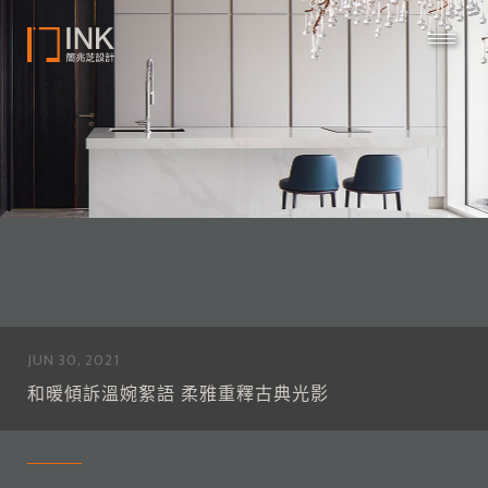
JUN 30, 2021
和暖傾訴溫婉絮語 柔雅重釋古典光影