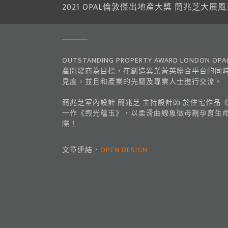
2021 OPAL倫敦傑出地產大獎 簡兆芝大展
OUTSTANDING PROPERTY AWARD L
產開發商為目標，在創造異業菁英聯合平台的同
見度，並且和產業的先驅及專業人士進行交流。
簡兆芝室內設計 簡兆芝 主持設計師 於住宅作
一作《煦光蘊玉》，以柔滑曲線象徵母親孕育生命的身
際！
文章連結．
OPEN DESIGN