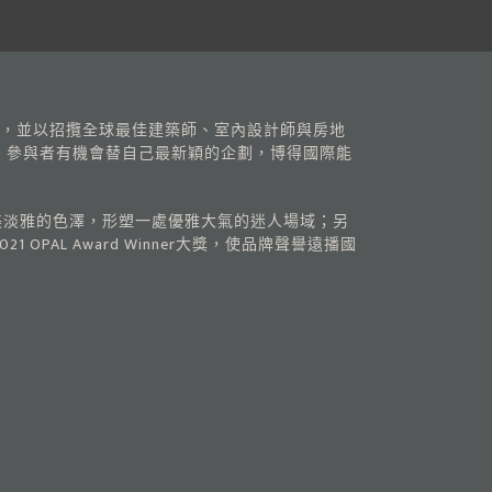
Group組織，並以招攬全球最佳建築師、室內設計師與房地
。參與者有機會替自己最新穎的企劃，博得國際能
美淡雅的色澤，形塑一處優雅大氣的迷人場域；另
L Award Winner大獎，使品牌聲譽遠播國