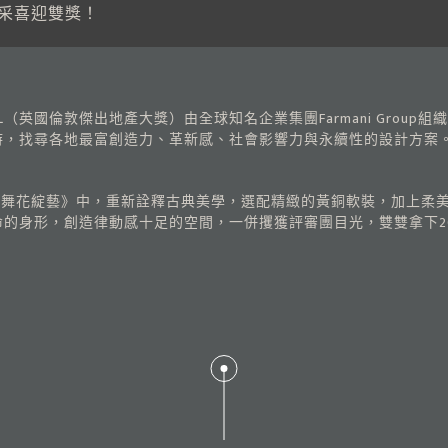
風采喜迎雙獎！
ONDON,OPAL（英國倫敦傑出地產大獎）由全球知名企業集團Farmani 
時，找尋各地最富創造力、革新感、社會影響力與永續性的設計方案
品《舞花綻藝》中，重新詮釋古典美學，選配精緻的黃銅軟裝，加上柔
形，創造律動感十足的空間，一併攫獲評審團目光，雙雙拿下2021 OPA