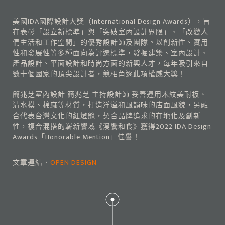
美國IDA國際設計大獎（International Design Awards），旨
在表彰「設立新標準」與「突破室內設計界限」、「改變人
們生活和工作空間」的優秀設計師及團隊。以創新性、實用
性和發展性等多種面向為評選標準，發掘建築、室內設計、
產品設計、平面設計和時尚方面的新興人才，每年吸引來自
數十個國家的頂尖設計者，競相角逐此項權威大獎！
簡兆芝室內設計 簡兆芝 主持設計師 妥善運用木紋美耐板、
清水模、棉麻等材質，打造洋溢和風韻味的店面風貌，另融
合代表台灣文化的紅燈籠，契合品牌追求的在地化及創新
性，複合混搭的嶄新饗域《漫饗和食》獲得2022 IDA Design
Awards「Honorable Mention」佳譽！
文章連結．
OPEN DESIGN